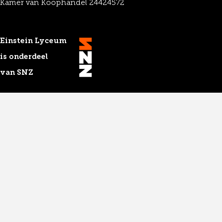
Kamer van Koophandel 24424572
Einstein Lyceum
is onderdeel
van SNZ